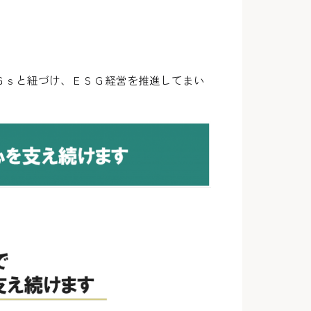
Ｇｓと紐づけ、ＥＳＧ経営を推進してまい