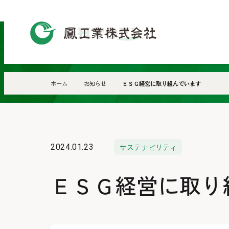
鳳
工
業
株
ホーム
お知らせ
ＥＳＧ経営に取り組んでいます
式
会
社
サステナビリティ
2024.01.23
ＥＳＧ経営に取り