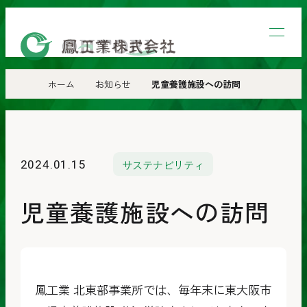
鳳
工
業
ホーム
お知らせ
児童養護施設への訪問
株
式
会
サステナビリティ
2024.01.15
社
児童養護施設への訪問
鳳工業 北東部事業所では、毎年末に東大阪市