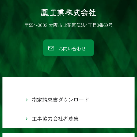
鳳
工
〒554-0002 大阪市此花区伝法4丁目3番59号
業
株
お問い合わせ
式
会
社
指定請求書ダウンロード
工事協力会社者募集