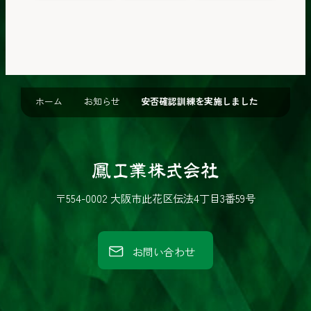
ホーム
お知らせ
安否確認訓練を実施しました
鳳
工
〒554-0002 大阪市此花区伝法4丁目3番59号
業
株
お問い合わせ
式
会
社