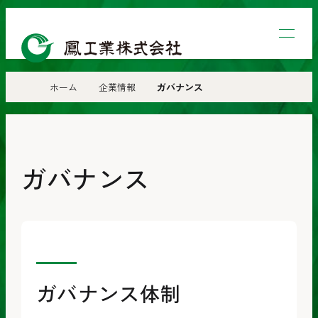
鳳
工
業
ホーム
企業情報
ガバナンス
株
式
会
ガバナンス
社
ガバナンス体制