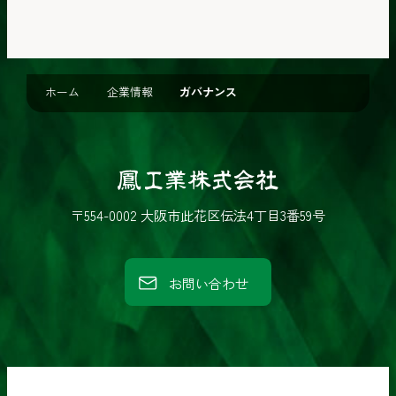
ホーム
企業情報
ガバナンス
鳳
工
〒554-0002 大阪市此花区伝法4丁目3番59号
業
株
お問い合わせ
式
会
社