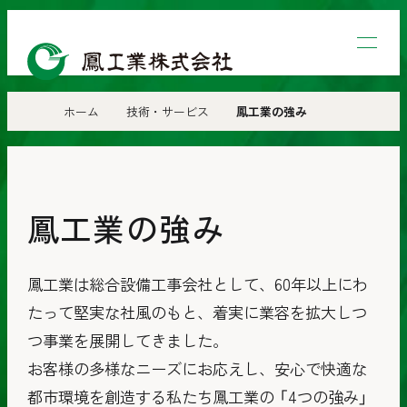
鳳
工
業
ホーム
技術・サービス
鳳工業の強み
株
式
会
鳳工業の強み
社
鳳工業は総合設備工事会社として、60年以上にわ
たって堅実な社風のもと、
着実に業容を拡大しつ
つ事業を展開してきました。
お客様の多様なニーズにお応えし、安心で快適な
都市環境を創造する私たち鳳工業の 「4つの強み」