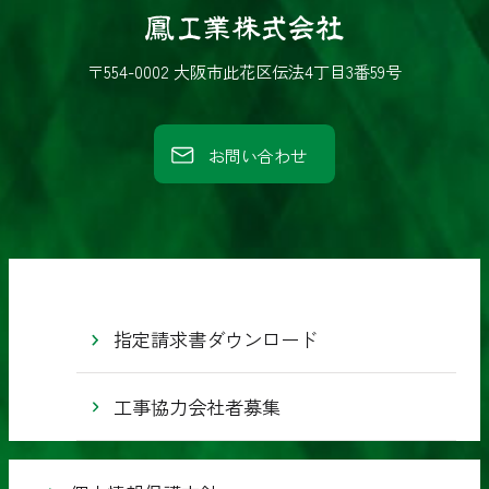
鳳
工
〒554-0002 大阪市此花区伝法4丁目3番59号
業
株
お問い合わせ
式
会
社
指定請求書ダウンロード
工事協力会社者募集