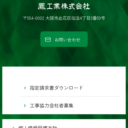
鳳
工
〒554-0002 大阪市此花区伝法4丁目3番59号
業
株
お問い合わせ
式
会
社
指定請求書ダウンロード
工事協力会社者募集
個人情報保護方針