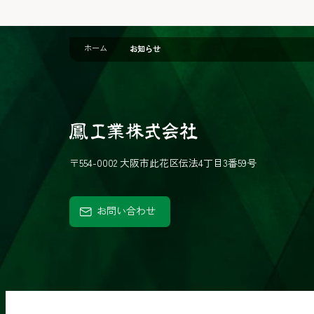
ホーム
お知らせ
鳳
工
〒554-0002 大阪市此花区伝法4丁目3番59号
業
株
お問い合わせ
式
会
社