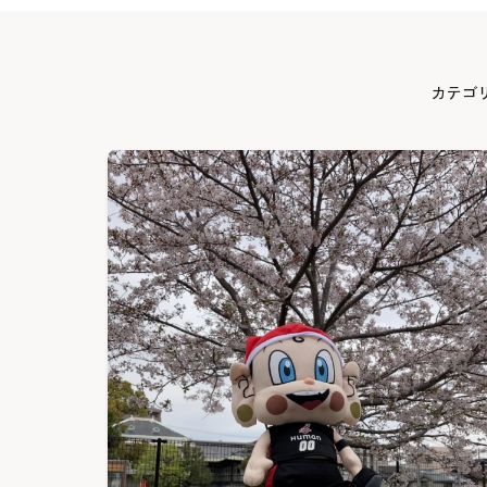
カテゴ
年
度
別
で
絞
り
込
み