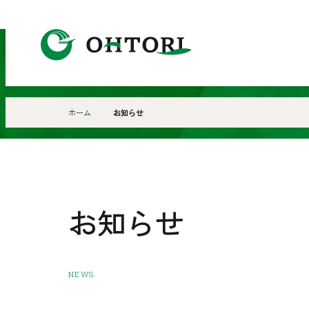
鳳
工
業
株
ホーム
お知らせ
式
会
社
お知らせ
NEWS