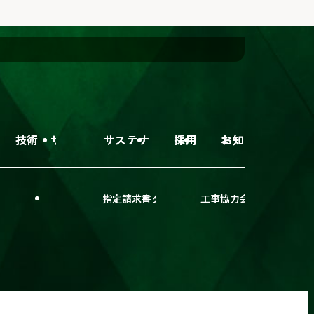
・サービス
サステナビリティ
採用情報
お知らせ
外
部
サ
イ
指定請求書ダウンロード
工事協力会社者募集
ト
を
別
ウ
イ
ン