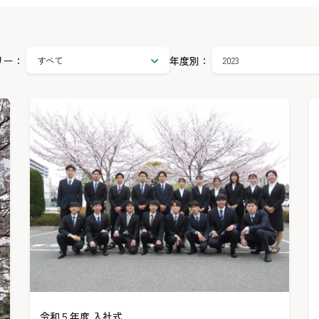
カ
リー：
年度別：
年
テ
度
ゴ
別
リ
で
ー
絞
で
り
絞
込
り
み
込
み
令和５年度 入社式