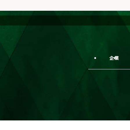
を
選
択
し
た
後
ペ
企業情報
技術
ー
ジ
遷
移
し
ま
す
。