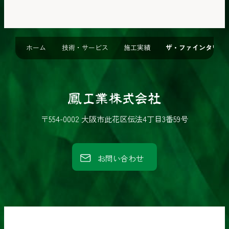
ホーム
技術・サービス
施工実績
ザ・ファインタワー
鳳
工
〒554-0002 大阪市此花区伝法4丁目3番59号
業
株
お問い合わせ
式
会
社