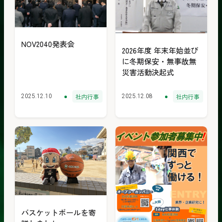
NOV2040発表会
2026年度 年末年始並び
に冬期保安・無事故無
災害活動決起式
社内行事
社内行事
2025.12.10
2025.12.08
バスケットボールを寄