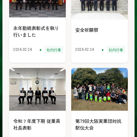
永年勤続表彰式を執り
安全祈願祭
行いました
社内行事
社内行事
2026.02.24
2026.02.24
令和７年度下期 従業員
第79回大阪実業団対抗
社長表彰
駅伝大会