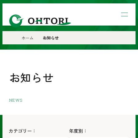
鳳
工
業
ホーム
お知らせ
株
式
会
お知らせ
社
NEWS
カテゴリー：
年度別：
年
年