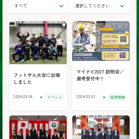
カ
度
度
テ
別
別
ゴ
で
で
リ
絞
絞
ー
り
り
で
込
込
絞
み
み
り
マイナビ2027 説明会／
フットサル大会に出場
選考受付中！
込
しました
み
イベント
採用情報
2026.03.04
2026.03.01