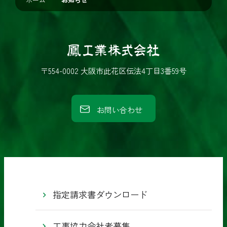
し
た
後
鳳
ペ
工
〒554-0002 大阪市此花区伝法4丁目3番59号
ー
業
ジ
株
遷
お問い合わせ
式
移
会
し
社
ま
す
。
指定請求書ダウンロード
工事協力会社者募集