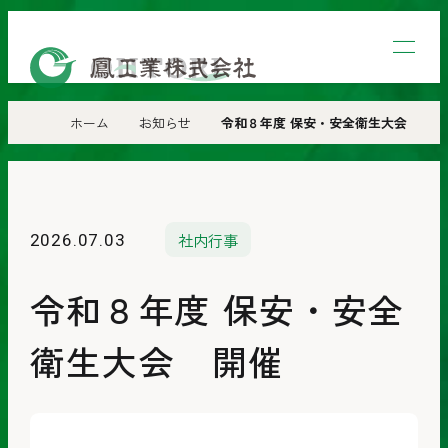
鳳
工
業
ホーム
お知らせ
令和８年度 保安・安全衛生大会 開催
株
式
会
社内行事
2026.07.03
社
令和８年度 保安・安全
衛生大会 開催