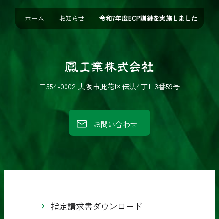
ホーム
お知らせ
令和7年度BCP訓練を実施しました
鳳
工
〒554-0002 大阪市此花区伝法4丁目3番59号
業
株
お問い合わせ
式
会
社
指定請求書ダウンロード