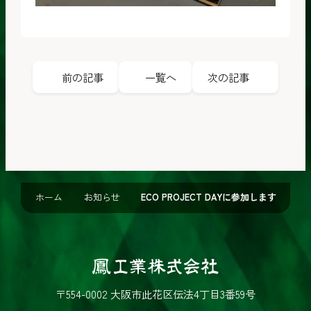
前の記事
一覧へ
次の記事
ホーム
お知らせ
ECO PROJECT DAYに参加します
鳳
工
〒554-0002 大阪市此花区伝法4丁目3番59号