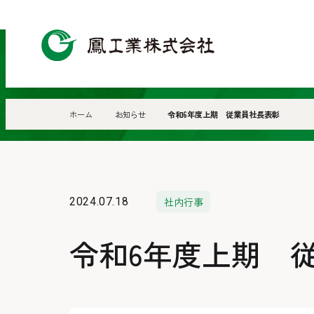
鳳
工
業
株
ホーム
お知らせ
令和6年度上期 従業員社長表彰
式
会
社
社内行事
2024.07.18
令和6年度上期 