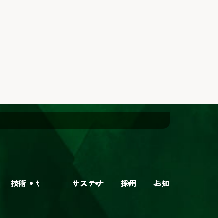
・サービス
サステナビリティ
採用情報
お知らせ
外
部
サ