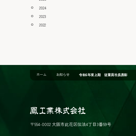
2024
2023
2022
ホーム
お知らせ
令和6年度上期 従業員社長表彰
鳳
工
〒554-0002 大阪市此花区伝法4丁目3番59号
業