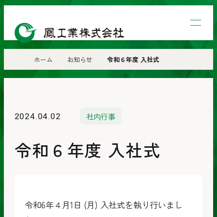
鳳
工
業
ホーム
お知らせ
令和６年度 入社式
株
式
会
社内行事
2024.04.02
社
令和６年度 入社式
令和6年４月1日 (月) 入社式を執り行いまし