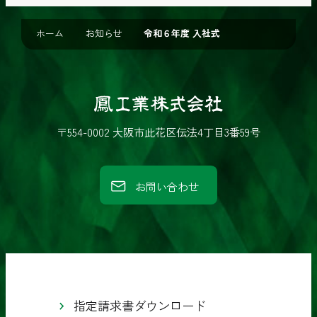
ホーム
お知らせ
令和６年度 入社式
鳳
工
〒554-0002 大阪市此花区伝法4丁目3番59号
業
株
お問い合わせ
式
会
社
指定請求書ダウンロード