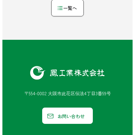
一覧へ
鳳
工
業
〒554-0002 大阪市此花区伝法4丁目3番59号
株
式
お問い合わせ
会
社