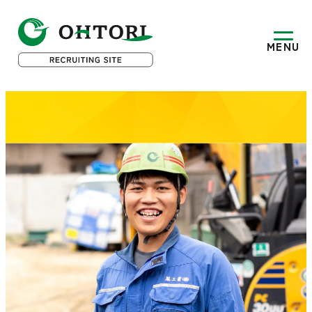
鳳
MENU
工
業
株
式
会
社
採
用
サ
イ
ト